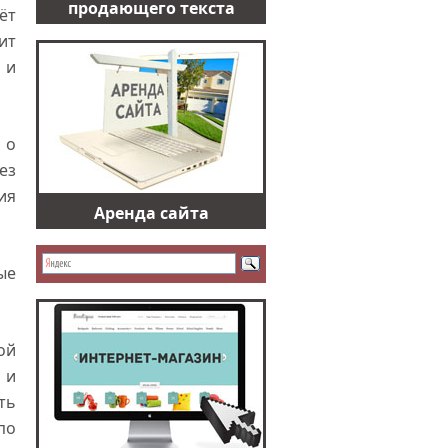
продающего текста
ёт
ит
 и
 о
ез
ия
Аренда сайта
ые
ой
 и
ть
по