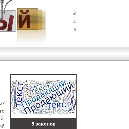
их
то
й,
5 законов
ий